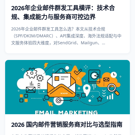
2026年企业邮件群发工具横评：技术合
规、集成能力与服务商可控边界
2026年企业邮件群发工具怎么选？本文从技术合规
（SPF/DKIM/DMARC）、API集成深度、海外法规适配与中
文服务体验四大维度，对SendGrid、Mailgun、
Mailchimp、Brevo、阿里云、SendCloud及灵动创新等主
流服务商进行横向评测。特别指出：进箱率是ISP黑盒，任何
服务商均无法承诺保障，企业应关注退信率、域名信誉、技
术认证等可控指标。无论你是搭建事务邮件（密码找回/订单
通知）系统，还是规划海外营销与国内EDM，这篇文章都能
帮你避开选型陷阱，找到最匹配的技术方案。
2026 国内邮件营销服务商对比与选型指南