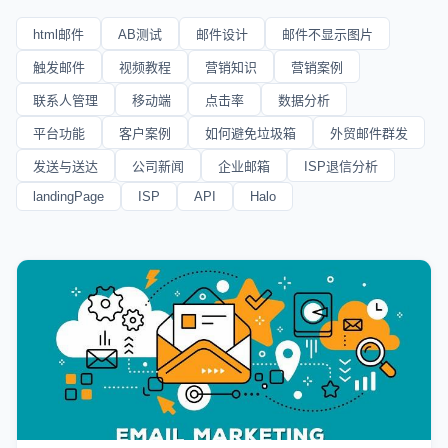
html邮件
AB测试
邮件设计
邮件不显示图片
触发邮件
视频教程
营销知识
营销案例
联系人管理
移动端
点击率
数据分析
平台功能
客户案例
如何避免垃圾箱
外贸邮件群发
发送与送达
公司新闻
企业邮箱
ISP退信分析
landingPage
ISP
API
Halo