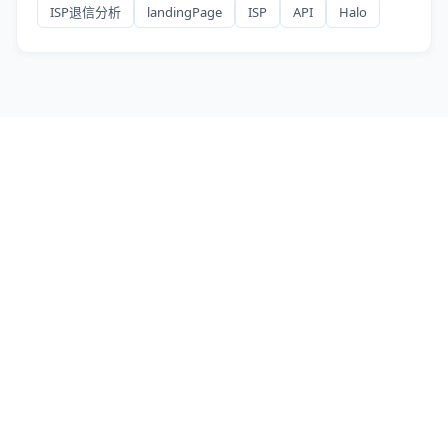
ISP退信分析
landingPage
ISP
API
Halo