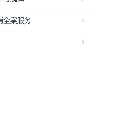
销全案服务
合