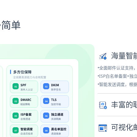
•简单
海量智
•全面邮件认证支持
•ISP白名单备案+
•智能发送调度，根
丰富的
可视化