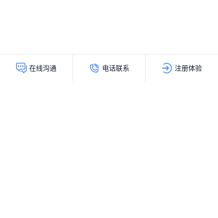
电话联系
注册体验
在线沟通
灵动创新（北京）科技有限公司
服务热线：
400-103-9200
公司地址：
北京市海淀区上地十街辉煌国际大厦